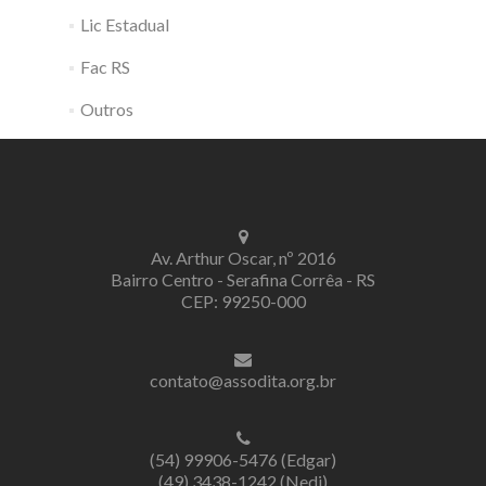
Lic Estadual
Fac RS
Outros
Av. Arthur Oscar, nº 2016
Bairro Centro - Serafina Corrêa - RS
CEP: 99250-000
contato@assodita.org.br
(54) 99906-5476 (Edgar)
(49) 3438-1242 (Nedi)