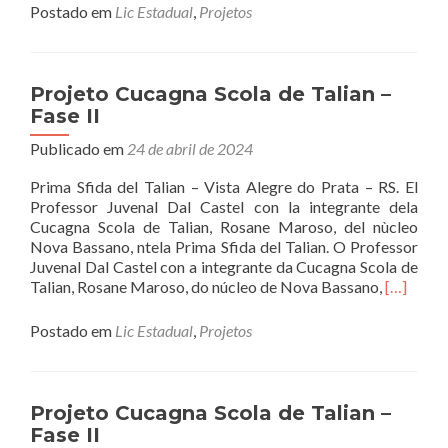
Postado em
Lic Estadual
,
Projetos
Projeto Cucagna Scola de Talian –
Fase II
Publicado em
24 de abril de 2024
Prima Sfida del Talian – Vista Alegre do Prata – RS. El
Professor Juvenal Dal Castel con la integrante dela
Cucagna Scola de Talian, Rosane Maroso, del nùcleo
Nova Bassano, ntela Prima Sfida del Talian. O Professor
Juvenal Dal Castel con a integrante da Cucagna Scola de
Read
Talian, Rosane Maroso, do núcleo de Nova Bassano,
[…]
more
about
Postado em
Lic Estadual
,
Projetos
Projeto
Cucagna
Scola
de
Projeto Cucagna Scola de Talian –
Talian
Fase II
–