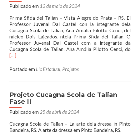
Publicado em
12 de maio de 2024
Prima Sfida del Talian – Vista Alegre do Prata – RS. El
Professor Juvenal Dal Castel con la integrante dela
Cucagna Scola de Talian, Ana Amália Pilotto Cenci, del
nùcleo Dois Lajeados, ntela Prima Sfida del Talian. O
Professor Juvenal Dal Castel com a integrante da
Rea
Cucagna Scola de Talian, Ana Amália Pilotto Cenci, do
mor
[…]
abo
Proj
Postado em
Lic Estadual
,
Projetos
Cuc
Scol
de
Tali
Projeto Cucagna Scola de Talian –
–
Fase II
Fas
II
Publicado em
25 de abril de 2024
Cucagna Scola de Talian – La arte dela dressa in Pinto
Bandeira, RS. A arte da dressa em Pinto Bandeira, RS.