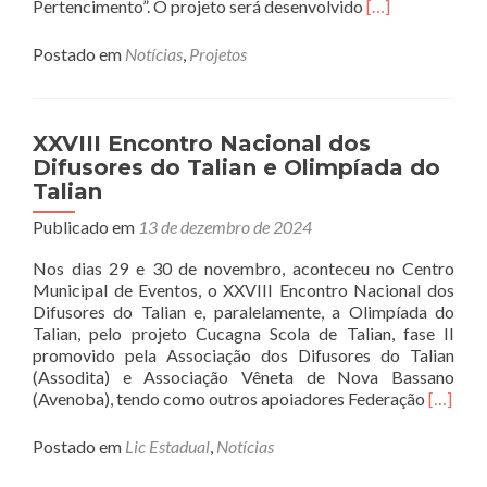
Read
Pertencimento”. O projeto será desenvolvido
[…]
more
about
Postado em
Notícias
,
Projetos
ASSODITA
divulga
Termo
de
XXVIII Encontro Nacional dos
Fomento
Difusores do Talian e Olimpíada do
e
Talian
plano
de
Publicado em
13 de dezembro de 2024
trabalho.
Nos dias 29 e 30 de novembro, aconteceu no Centro
Municipal de Eventos, o XXVIII Encontro Nacional dos
Difusores do Talian e, paralelamente, a Olimpíada do
Talian, pelo projeto Cucagna Scola de Talian, fase II
promovido pela Associação dos Difusores do Talian
(Assodita) e Associação Vêneta de Nova Bassano
Read
(Avenoba), tendo como outros apoiadores Federação
[…]
more
about
Postado em
Lic Estadual
,
Notícias
XXVIII
Encont