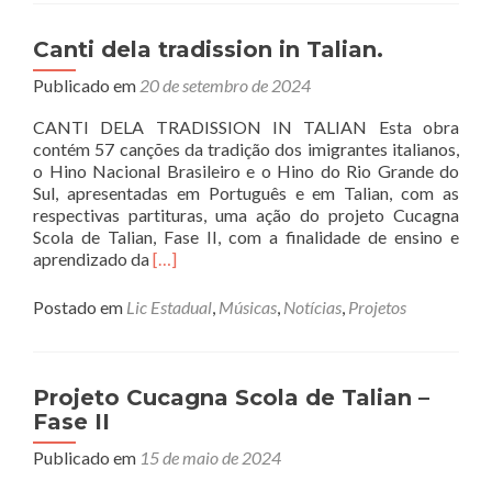
Naciona
dos
Canti dela tradission in Talian.
Difusor
Publicado em
20 de setembro de 2024
do
Talian
CANTI DELA TRADISSION IN TALIAN Esta obra
e
contém 57 canções da tradição dos imigrantes italianos,
Olimpí
o Hino Nacional Brasileiro e o Hino do Rio Grande do
do
Sul, apresentadas em Português e em Talian, com as
Talian
respectivas partituras, uma ação do projeto Cucagna
Scola de Talian, Fase II, com a finalidade de ensino e
Read
aprendizado da
[…]
more
about
Postado em
Lic Estadual
,
Músicas
,
Notícias
,
Projetos
Canti
dela
tradission
in
Projeto Cucagna Scola de Talian –
Talian.
Fase II
Publicado em
15 de maio de 2024