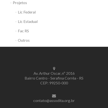
Projetos
Lic Federal
Lic Estadual
Fac RS
Outros
Av. Arthur Oscar, nº 2016
Bairro Centro - Serafina Corrêa - RS
CEP: 99250-000
contato@assodita.org.br