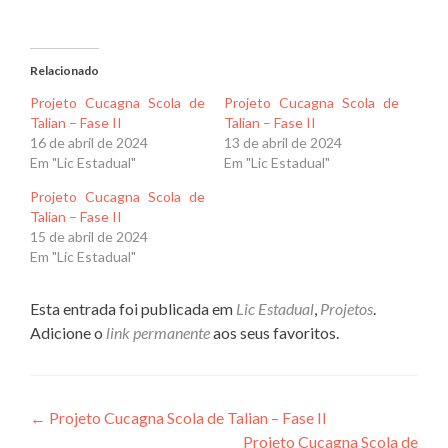
Relacionado
Projeto Cucagna Scola de
Projeto Cucagna Scola de
Talian – Fase II
Talian – Fase II
16 de abril de 2024
13 de abril de 2024
Em "Lic Estadual"
Em "Lic Estadual"
Projeto Cucagna Scola de
Talian – Fase II
15 de abril de 2024
Em "Lic Estadual"
Esta entrada foi publicada em
Lic Estadual
,
Projetos
.
Adicione o
link permanente
aos seus favoritos.
Navegação
←
Projeto Cucagna Scola de Talian – Fase II
Projeto Cucagna Scola de