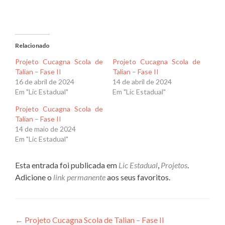
Relacionado
Projeto Cucagna Scola de
Projeto Cucagna Scola de
Talian – Fase II
Talian – Fase II
16 de abril de 2024
14 de abril de 2024
Em "Lic Estadual"
Em "Lic Estadual"
Projeto Cucagna Scola de
Talian – Fase II
14 de maio de 2024
Em "Lic Estadual"
Esta entrada foi publicada em
Lic Estadual
,
Projetos
.
Adicione o
link permanente
aos seus favoritos.
Navegação
←
Projeto Cucagna Scola de Talian – Fase II