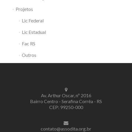
Projetos
Lic Federal
Lic Estadual
Fac RS
Outros
Av. Arthur Oscar, nº 2016
Bairro Centro - Serafina Corrêa - RS
CEP: 99250-000
contato@assodita.org.br