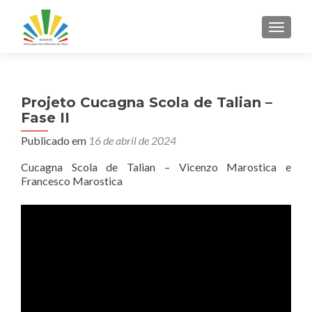
ALTER
Projeto Cucagna Scola de Talian –
Fase II
Publicado em
16 de abril de 2024
Cucagna Scola de Talian – Vicenzo Marostica e
Francesco Marostica