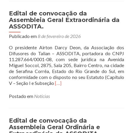
Termo
de
Edital de convocação da
Fomento
Assembleia Geral Extraordinária da
e
ASSODITA.
plano
de
Publicado em
8 de fevereiro de 2026
trabalho.
O presidente Airton Darcy Deon, da Associação dos
Difusores do Talian – ASSODITA, portadora do CNPJ
11.287.664/0001-08, com sede jurídica na Avenida
Miguel Soccol, 2875, Sala 205, Bairro Centro, na cidade
de Serafina Corrêa, Estado do Rio Grande do Sul, em
conformidade com o disposto no seu Estatuto (Capítulo
Read
V – Seção I e Subseção
[…]
more
about
Postado em
Notícias
Edital
de
convocação
da
Edital de convocação da
Assembleia
Assembleia Geral Ordinária e
Geral