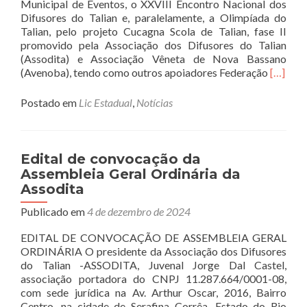
ASSODITA.
Municipal de Eventos, o XXVIII Encontro Nacional dos
Difusores do Talian e, paralelamente, a Olimpíada do
Talian, pelo projeto Cucagna Scola de Talian, fase II
promovido pela Associação dos Difusores do Talian
(Assodita) e Associação Vêneta de Nova Bassano
Read
(Avenoba), tendo como outros apoiadores Federação
[…]
more
about
Postado em
Lic Estadual
,
Notícias
XXVIII
Encont
Naciona
dos
Edital de convocação da
Difusor
Assembleia Geral Ordinária da
do
Assodita
Talian
e
Publicado em
4 de dezembro de 2024
Olimpí
do
EDITAL DE CONVOCAÇÃO DE ASSEMBLEIA GERAL
Talian
ORDINÁRIA O presidente da Associação dos Difusores
do Talian -ASSODITA, Juvenal Jorge Dal Castel,
associação portadora do CNPJ 11.287.664/0001-08,
com sede jurídica na Av. Arthur Oscar, 2016, Bairro
Centro, na cidade de Serafina Corrêa, Estado do Rio