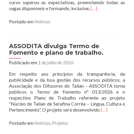
curso superou as expectativas, preenchendo todas as
Read
vagas disponíveis e formando, inclusive,
[…]
more
about
Postado em
Notícias
ASSODITA
encerra
inscrições
para
ASSODITA divulga Termo de
o
Fomento e plano de trabalho.
Curso
de
Publicado em
1 de julho de 2026
Talian
Em respeito aos princípios da transparência, da
e
publicidade e da boa gestão dos recursos públicos, a
inicia
Associação dos Difusores do Talian – ASSODITA torna
aulas
públicos o Termo de Fomento nº 013/2026 e o
em
respectivo Plano de Trabalho referente ao projeto
agosto.
“Núcleo de Talian de Serafina Corrêa – Língua, Cultura e
Read
Pertencimento”. O projeto será desenvolvido
[…]
more
about
Postado em
Notícias
,
Projetos
ASSODITA
divulga