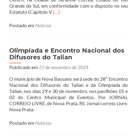
Grande do Sul, em conformidade com o disposto no seu
Read
Estatuto (Capítulo V
[…]
more
about
Postado em
Notícias
Edital
de
convocação
da
Olimpíada e Encontro Nacional dos
Assembleia
Difusores do Talian
Geral
Ordinária
Publicado em
22 de novembro de 2024
da
O município de Nova Bassano será sede do 28º Encontro
Assodita
Nacional dos Difusores do Talian e da Olimpíada do
Talian, nos dias 29 e 30 de novembro, nos pavilhões 01 e
02 do Centro Municipal de Eventos. Por JORNAL
CORREIO LIVRE, de Nova Prata, RS. Jornal correio Livre.
Nova Prata.
Postado em
Notícias