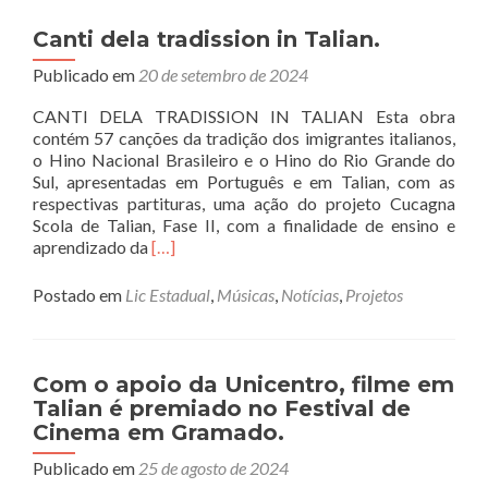
Canti dela tradission in Talian.
Publicado em
20 de setembro de 2024
CANTI DELA TRADISSION IN TALIAN Esta obra
contém 57 canções da tradição dos imigrantes italianos,
o Hino Nacional Brasileiro e o Hino do Rio Grande do
Sul, apresentadas em Português e em Talian, com as
respectivas partituras, uma ação do projeto Cucagna
Scola de Talian, Fase II, com a finalidade de ensino e
Read
aprendizado da
[…]
more
about
Postado em
Lic Estadual
,
Músicas
,
Notícias
,
Projetos
Canti
dela
tradission
in
Com o apoio da Unicentro, filme em
Talian.
Talian é premiado no Festival de
Cinema em Gramado.
Publicado em
25 de agosto de 2024