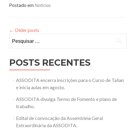
about
Postado em
Notícias
Edital
de
convocação
da
←
Older posts
Assembleia
Pesquisar
Geral
por:
Ordinária
da
Assodita
POSTS RECENTES
ASSODITA encerra inscrições para o Curso de Talian
e inicia aulas em agosto.
ASSODITA divulga Termo de Fomento e plano de
trabalho.
Edital de convocação da Assembleia Geral
Extraordinária da ASSODITA.