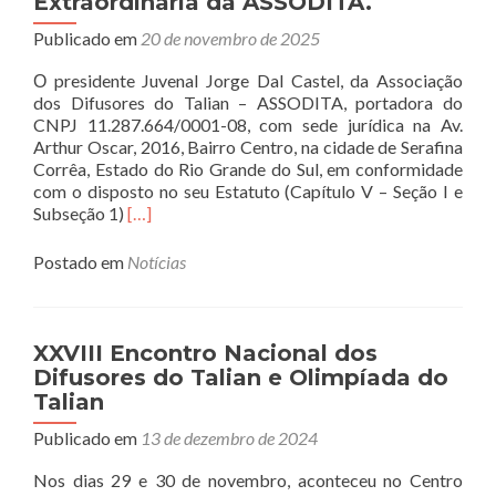
Extraordinária da ASSODITA.
Extraordinária
da
Publicado em
20 de novembro de 2025
ASSODITA.
Ο presidente Juvenal Jorge Dal Castel, da Associação
dos Difusores do Talian – ASSODITA, portadora do
CNPJ 11.287.664/0001-08, com sede jurídica na Av.
Arthur Oscar, 2016, Bairro Centro, na cidade de Serafina
Corrêa, Estado do Rio Grande do Sul, em conformidade
com o disposto no seu Estatuto (Capítulo V – Seção I e
Read
Subseção 1)
[…]
more
about
Postado em
Notícias
Edital
de
convocação
da
XXVIII Encontro Nacional dos
Assembleia
Difusores do Talian e Olimpíada do
Geral
Talian
Ordinária
e
Publicado em
13 de dezembro de 2024
Extraordinária
da
Nos dias 29 e 30 de novembro, aconteceu no Centro