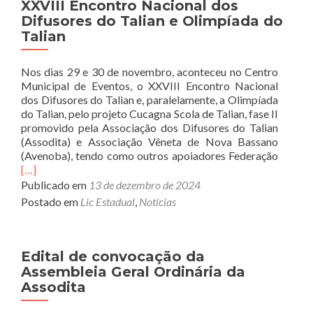
La
XXVIII Encontro Nacional dos
Cucagna
Difusores do Talian e Olimpíada do
de
Talian
Carlin
(A
Nos dias 29 e 30 de novembro, aconteceu no Centro
Fortuna
Municipal de Eventos, o XXVIII Encontro Nacional
de
dos Difusores do Talian e, paralelamente, a Olimpíada
Carlin),
do Talian, pelo projeto Cucagna Scola de Talian, fase II
da
promovido pela Associação dos Difusores do Talian
escritora
(Assodita) e Associação Vêneta de Nova Bassano
Maria
Read
(Avenoba), tendo como outros apoiadores Federação
Izelda
more
[…]
Frizzo.
about
Publicado em
13 de dezembro de 2024
XXVIII
Postado em
Lic Estadual
,
Notícias
Encont
Nacion
dos
Difuso
Edital de convocação da
do
Assembleia Geral Ordinária da
Talian
Assodita
e
Olimpí