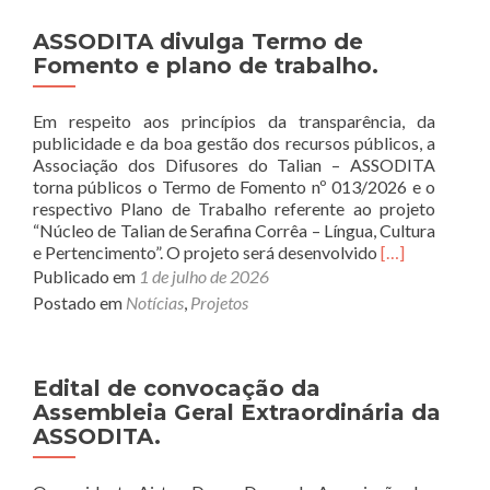
inscrições
para
ASSODITA divulga Termo de
o
Fomento e plano de trabalho.
Curso
de
Em respeito aos princípios da transparência, da
Talian
publicidade e da boa gestão dos recursos públicos, a
e
Associação dos Difusores do Talian – ASSODITA
inicia
torna públicos o Termo de Fomento nº 013/2026 e o
aulas
respectivo Plano de Trabalho referente ao projeto
em
“Núcleo de Talian de Serafina Corrêa – Língua, Cultura
agosto.
Read
e Pertencimento”. O projeto será desenvolvido
[…]
more
Publicado em
1 de julho de 2026
about
Postado em
Notícias
,
Projetos
ASSODITA
divulga
Termo
de
Edital de convocação da
Fomento
Assembleia Geral Extraordinária da
e
ASSODITA.
plano
de