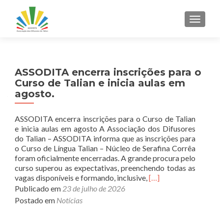
ALTER
Navegação
ASSODITA encerra inscrições para o
Curso de Talian e inicia aulas em
por
agosto.
posts
ASSODITA encerra inscrições para o Curso de Talian
e inicia aulas em agosto A Associação dos Difusores
do Talian – ASSODITA informa que as inscrições para
o Curso de Língua Talian – Núcleo de Serafina Corrêa
foram oficialmente encerradas. A grande procura pelo
curso superou as expectativas, preenchendo todas as
Read
vagas disponíveis e formando, inclusive,
[…]
more
Publicado em
23 de julho de 2026
about
Postado em
Notícias
ASSODITA
encerra