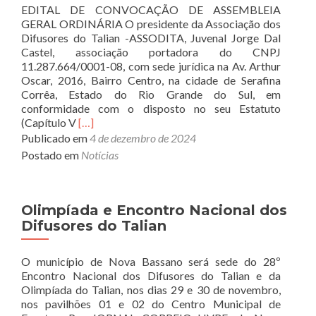
EDITAL DE CONVOCAÇÃO DE ASSEMBLEIA
do
GERAL ORDINÁRIA O presidente da Associação dos
Talian
Difusores do Talian -ASSODITA, Juvenal Jorge Dal
Castel, associação portadora do CNPJ
11.287.664/0001-08, com sede jurídica na Av. Arthur
Oscar, 2016, Bairro Centro, na cidade de Serafina
Corrêa, Estado do Rio Grande do Sul, em
conformidade com o disposto no seu Estatuto
Read
(Capítulo V
[…]
more
Publicado em
4 de dezembro de 2024
about
Postado em
Notícias
Edital
de
convocação
da
Olimpíada e Encontro Nacional dos
Assembleia
Difusores do Talian
Geral
Ordinária
O município de Nova Bassano será sede do 28º
da
Encontro Nacional dos Difusores do Talian e da
Assodita
Olimpíada do Talian, nos dias 29 e 30 de novembro,
nos pavilhões 01 e 02 do Centro Municipal de