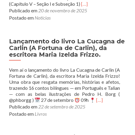
Read
(Capítulo V – Seção I e Subseção 1)
[…]
more
Publicado em
20 de novembro de 2025
about
Postado em
Notícias
Edital
de
convocação
da
Lançamento do livro La Cucagna de
Assembleia
Carlin (A Fortuna de Carlin), da
Geral
escritora Maria Izelda Frizzo.
Ordinária
e
Vem aí o lançamento do livro La Cucagna de Carlin (A
Extraordinária
Fortuna de Carlin), da escritora Maria Izelda Frizzo!
da
Uma obra que resgata memórias, histórias e afetos,
ASSODITA.
trazendo 16 contos bilíngues — em Português e Talian
— com as belas ilustrações de Pedro H. Borg (
Read
@phborgg )
27 de setembro
09h
[…]
more
Publicado em
22 de setembro de 2025
about
Postado em
Livros
Lançamento
do
livro