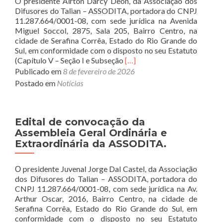
O presidente Airton Darcy Deon, da Associação dos
trabalho.
Difusores do Talian – ASSODITA, portadora do CNPJ
11.287.664/0001-08, com sede jurídica na Avenida
Miguel Soccol, 2875, Sala 205, Bairro Centro, na
cidade de Serafina Corrêa, Estado do Rio Grande do
Sul, em conformidade com o disposto no seu Estatuto
Read
(Capítulo V – Seção I e Subseção
[…]
more
Publicado em
8 de fevereiro de 2026
about
Postado em
Notícias
Edital
de
convocação
da
Edital de convocação da
Assembleia
Assembleia Geral Ordinária e
Geral
Extraordinária da ASSODITA.
Extraordinária
da
Ο presidente Juvenal Jorge Dal Castel, da Associação
ASSODITA.
dos Difusores do Talian – ASSODITA, portadora do
CNPJ 11.287.664/0001-08, com sede jurídica na Av.
Arthur Oscar, 2016, Bairro Centro, na cidade de
Serafina Corrêa, Estado do Rio Grande do Sul, em
conformidade com o disposto no seu Estatuto