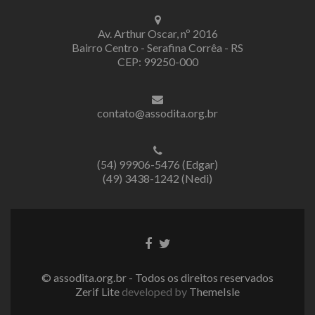
Av. Arthur Oscar, nº 2016
Bairro Centro - Serafina Corrêa - RS
CEP: 99250-000
contato@assodita.org.br
(54) 99906-5476 (Edgar)
(49) 3438-1242 (Nedi)
Link
Link
do
do
Facebook
Twitter
© assodita.org.br - Todos os direitos reservados
Zerif Lite
developed by
ThemeIsle