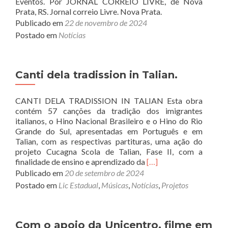
Eventos. Por JORNAL CORREIO LIVRE, de Nova
Prata, RS. Jornal correio Livre. Nova Prata.
Publicado em
22 de novembro de 2024
Postado em
Notícias
Canti dela tradission in Talian.
CANTI DELA TRADISSION IN TALIAN Esta obra
contém 57 canções da tradição dos imigrantes
italianos, o Hino Nacional Brasileiro e o Hino do Rio
Grande do Sul, apresentadas em Português e em
Talian, com as respectivas partituras, uma ação do
projeto Cucagna Scola de Talian, Fase II, com a
Read
finalidade de ensino e aprendizado da
[…]
more
Publicado em
20 de setembro de 2024
about
Postado em
Lic Estadual
,
Músicas
,
Notícias
,
Projetos
Canti
dela
tradission
in
Com o apoio da Unicentro, filme em