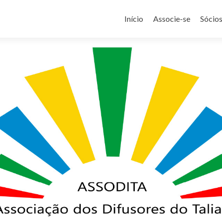
Pular
para
Início
Associe-se
Sócio
o
conteúdo