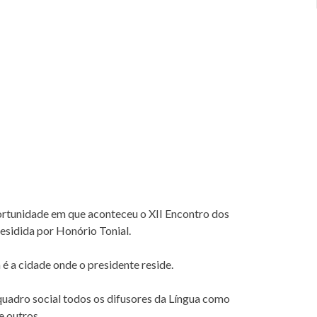
rtunidade em que aconteceu o XII Encontro dos
residida por Honório Tonial.
 é a cidade onde o presidente reside.
quadro social todos os difusores da Língua como
e outros.