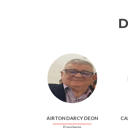
D
AIRTON DARCY DEON
CA
Presidente