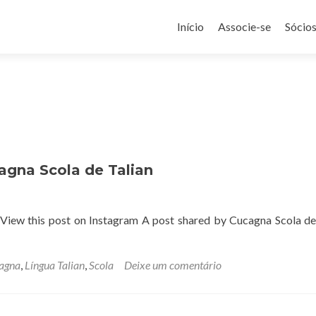
Pular
para
Início
Associe-se
Sócio
o
conteúdo
agna Scola de Talian
View this post on Instagram A post shared by Cucagna Scola de
agna
,
Língua Talian
,
Scola
Deixe um comentário