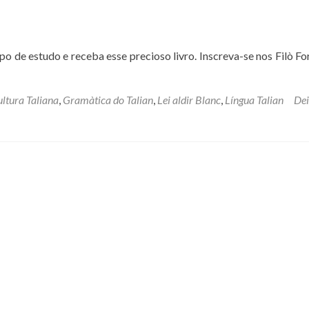
o de estudo e receba esse precioso livro. Inscreva-se nos Filò Fo
ltura Taliana
,
Gramàtica do Talian
,
Lei aldir Blanc
,
Língua Talian
De