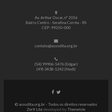
Av. Arthur Oscar, nº 2016
Bairro Centro - Serafina Corrêa - RS
CEP: 99250-000
contato@assodita.org.br
(54) 99906-5476 (Edgar)
(49) 3438-1242 (Nedi)
Link
Link
do
do
Facebook
Twitter
© assodita.org.br - Todos os direitos reservados
Zerif Lite
developed by
ThemeIsle