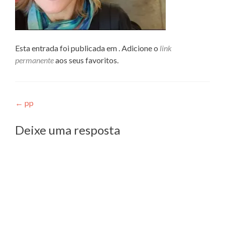
Esta entrada foi publicada em . Adicione o
link
permanente
aos seus favoritos.
Navegação
←
pp
de
Deixe uma resposta
Post