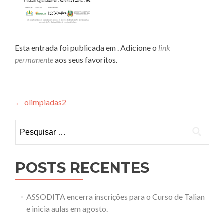
Esta entrada foi publicada em . Adicione o
link
permanente
aos seus favoritos.
Navegação
←
olimpiadas2
de
Pesquisar
Post
por:
POSTS RECENTES
ASSODITA encerra inscrições para o Curso de Talian
e inicia aulas em agosto.