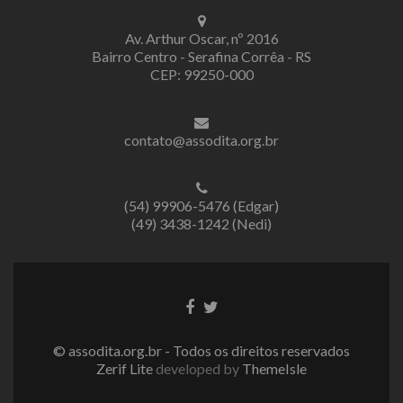
Av. Arthur Oscar, nº 2016
Bairro Centro - Serafina Corrêa - RS
CEP: 99250-000
contato@assodita.org.br
(54) 99906-5476 (Edgar)
(49) 3438-1242 (Nedi)
Link
Link
do
do
Facebook
Twitter
© assodita.org.br - Todos os direitos reservados
Zerif Lite
developed by
ThemeIsle