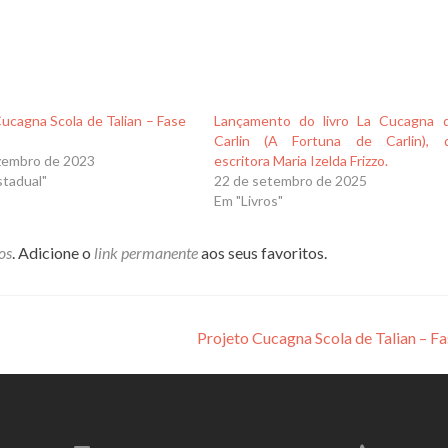
ucagna Scola de Talian – Fase
Lançamento do livro La Cucagna 
Carlin (A Fortuna de Carlin), 
zembro de 2023
escritora Maria Izelda Frizzo.
stadual"
22 de setembro de 2025
Em "Livros"
os
. Adicione o
link permanente
aos seus favoritos.
Projeto Cucagna Scola de Talian – Fa