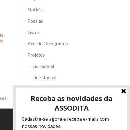
Notícias
Poesias
Livros
de
da
Acordo Ortográfico
Projetos
Lic Federal
Lic Estadual
Fac RS
se II
→
Outros