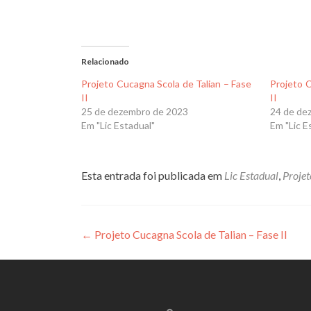
Relacionado
Projeto Cucagna Scola de Talian – Fase
Projeto C
II
II
25 de dezembro de 2023
24 de de
Em "Lic Estadual"
Em "Lic E
Esta entrada foi publicada em
Lic Estadual
,
Projet
Navegação
←
Projeto Cucagna Scola de Talian – Fase II
de
Post