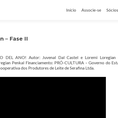
Pular
para
Início
Associe-se
Sócio
o
conteúdo
 – Fase II
L ANO! Autor: Juvenal Dal Castel e Loremi Loregian 
 Loregian Penkal Financiamento: PRÓ-CULTURA – Governo do Es
perativa dos Produtores de Leite de Serafina Ltda.