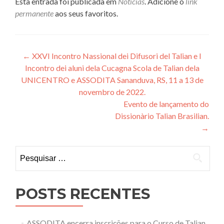
Esta entrada foi publicada em
Notícias
. Adicione o
link
permanente
aos seus favoritos.
Navegação
←
XXVI Incontro Nassional dei Difusori del Talian e I
Incontro dei aluni dela Cucagna Scola de Talian dela
de
UNICENTRO e ASSODITA Sananduva, RS, 11 a 13 de
Post
novembro de 2022.
Evento de lançamento do
Dissionàrio Talian Brasilian.
→
Pesquisar
por:
POSTS RECENTES
ASSODITA encerra inscrições para o Curso de Talian