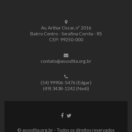
Av. Arthur Oscar, nº 2016
Bairro Centro - Serafina Corrêa - RS
CEP: 99250-000
contato@assodita.org.br
(54) 99906-5476 (Edgar)
(49) 3438-1242 (Nedi)
Link
Link
do
do
Facebook
Twitter
© assodita.org.br - Todos os direitos reservados