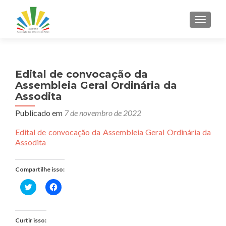
ALTER
Edital de convocação da
Assembleia Geral Ordinária da
Assodita
Publicado em
7 de novembro de 2022
Edital de convocação da Assembleia Geral Ordinária da
Assodita
Compartilhe isso:
Clique
Clique
para
para
compartilhar
compartilhar
no
no
Twitter(abre
Facebook(abre
em
em
Curtir isso:
nova
nova