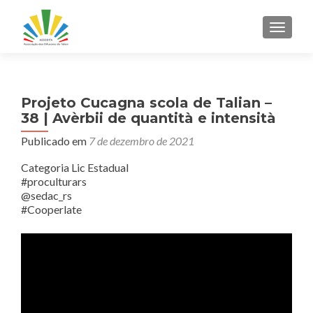
ALTER
Projeto Cucagna scola de Talian –
38 | Avèrbii de quantità e intensità
Publicado em
7 de dezembro de 2021
Categoria Lic Estadual
#proculturars
@sedac_rs
#Cooperlate