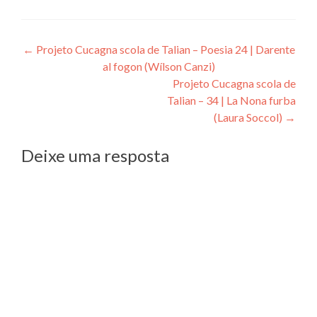
Navegação
←
Projeto Cucagna scola de Talian – Poesia 24 | Darente
al fogon (Wílson Canzi)
de
Projeto Cucagna scola de
Post
Talian – 34 | La Nona furba
(Laura Soccol)
→
Deixe uma resposta