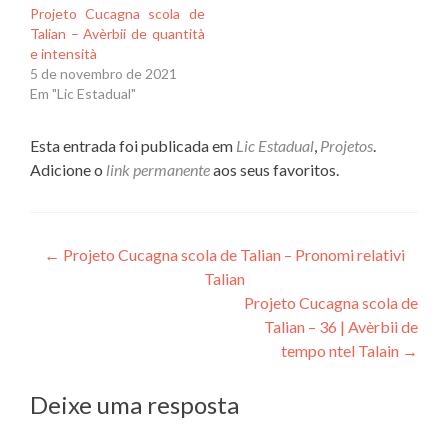
Projeto Cucagna scola de
Talian – Avèrbii de quantità
e intensità
5 de novembro de 2021
Em "Lic Estadual"
Esta entrada foi publicada em
Lic Estadual
,
Projetos
.
Adicione o
link permanente
aos seus favoritos.
Navegação
←
Projeto Cucagna scola de Talian – Pronomi relativi
Talian
de
Projeto Cucagna scola de
Post
Talian – 36 | Avèrbii de
tempo ntel Talain
→
Deixe uma resposta