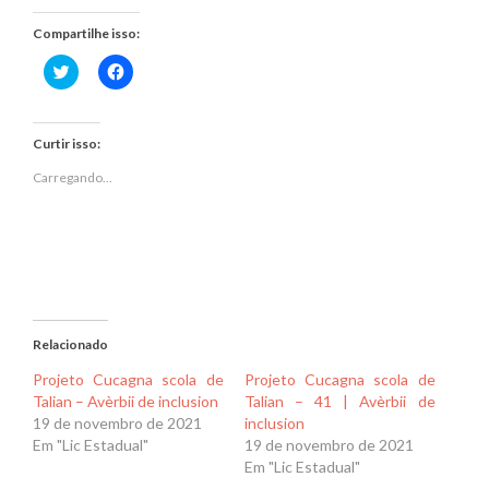
Compartilhe isso:
Clique
Clique
para
para
compartilhar
compartilhar
no
no
Twitter(abre
Facebook(abre
em
em
Curtir isso:
nova
nova
janela)
janela)
Carregando...
Relacionado
Projeto Cucagna scola de
Projeto Cucagna scola de
Talian – Avèrbii de inclusion
Talian – 41 | Avèrbii de
19 de novembro de 2021
inclusion
Em "Lic Estadual"
19 de novembro de 2021
Em "Lic Estadual"