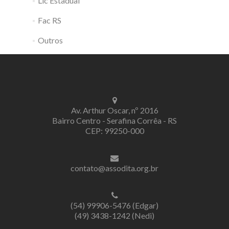
Lic Estadual
Fac RS
Outros
Av. Arthur Oscar, nº 2016
Bairro Centro - Serafina Corrêa - RS
CEP: 99250-000
contato@assodita.org.br
(54) 99906-5476 (Edgar)
(49) 3438-1242 (Nedi)