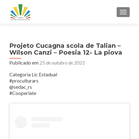
ALTER
Projeto Cucagna scola de Talian –
Wílson Canzi – Poesia 12- La piova
Publicado em
25 de outubro de 2021
Categoria Lic Estadual
#proculturars
@sedac_rs
#Cooperlate