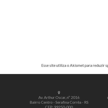
Esse site utiliza o Akismet para reduzir 
Av. Arthur Oscar, nº 2016
Bairro Centro - Serafina Corrêa - RS
CEP: 99250-000