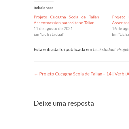
Relacionado
Projeto Cucagna Scola de Talian –
Projeto
Assentoassion parossìtone Talian
Assentoa
11 de agosto de 2021
16 de ag
Em "Lic Estadual"
Em "Lic E
Esta entrada foi publicada em
Lic Estadual
,
Projet
Navegação
←
Projeto Cucagna Scola de Talian – 14 | Verbi 
de
Post
Deixe uma resposta