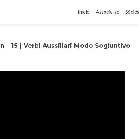
Pular
para
Início
Associe-se
Sócio
o
conteúdo
 – 15 | Verbi Aussiliari Modo Sogiuntivo