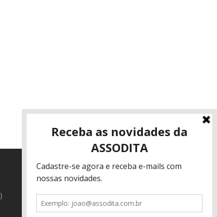
Link
Link
)
do
do
Facebook
Twitter
© assodita.org.br - Todos os direitos