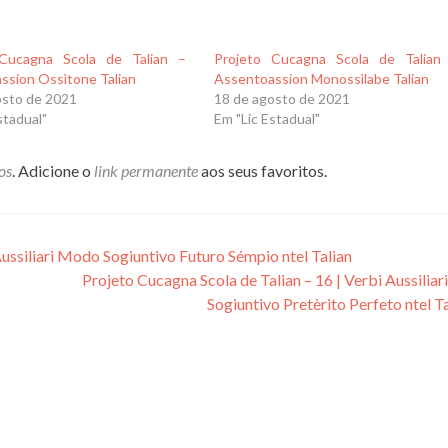
 Cucagna Scola de Talian –
Projeto Cucagna Scola de Talian
ssion Ossìtone Talian
Assentoassion Monossìlabe Talian
osto de 2021
18 de agosto de 2021
stadual"
Em "Lic Estadual"
os
. Adicione o
link permanente
aos seus favoritos.
Aussiliari Modo Sogiuntivo Futuro Sémpio ntel Talian
Projeto Cucagna Scola de Talian – 16 | Verbi Aussilia
Sogiuntivo Pretèrito Perfeto ntel T