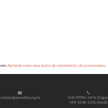
spam.
Aprenda como seus dados de comentários são processados
.
contato@assodita.org.br
(54) 99906-5476 (Edgar
(49) 3438-1242 (Nedi)