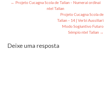
Navegação
←
Projeto Cucagna Scola de Talian – Numerai ordinai
ntel Talian
de
Projeto Cucagna Scola de
Post
Talian – 14 | Verbi Aussiliari
Modo Sogiuntivo Futuro
Sémpio ntel Talian
→
Deixe uma resposta