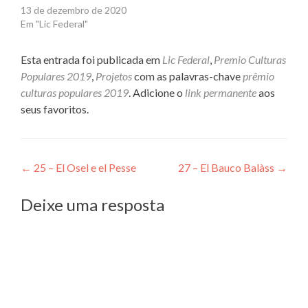
13 de dezembro de 2020
Em "Lic Federal"
Esta entrada foi publicada em
Lic Federal
,
Premio Culturas
Populares 2019
,
Projetos
com as palavras-chave
prêmio
culturas populares 2019
. Adicione o
link permanente
aos
seus favoritos.
Navegação
←
25 – El Osel e el Pesse
27 – El Bauco Balàss
→
de
Deixe uma resposta
Post