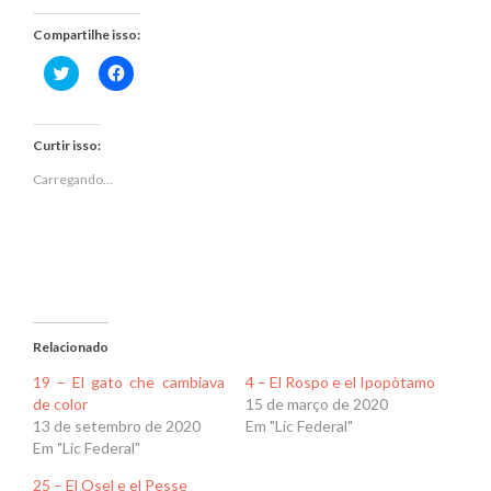
Compartilhe isso:
Clique
Clique
para
para
compartilhar
compartilhar
no
no
Twitter(abre
Facebook(abre
em
em
Curtir isso:
nova
nova
janela)
janela)
Carregando...
Relacionado
19 – El gato che cambiava
4 – El Rospo e el Ipopòtamo
de color
15 de março de 2020
13 de setembro de 2020
Em "Lic Federal"
Em "Lic Federal"
25 – El Osel e el Pesse