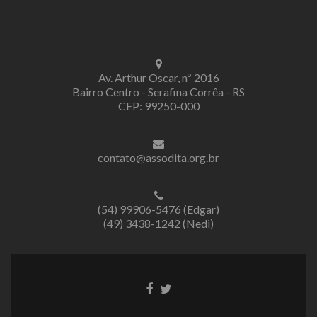
Av. Arthur Oscar, nº 2016
Bairro Centro - Serafina Corrêa - RS
CEP: 99250-000
contato@assodita.org.br
(54) 99906-5476 (Edgar)
(49) 3438-1242 (Nedi)
Link
Link
do
do
Facebook
Twitter