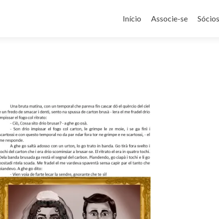
Pular
para
Início
Associe-se
Sócio
o
conteúdo