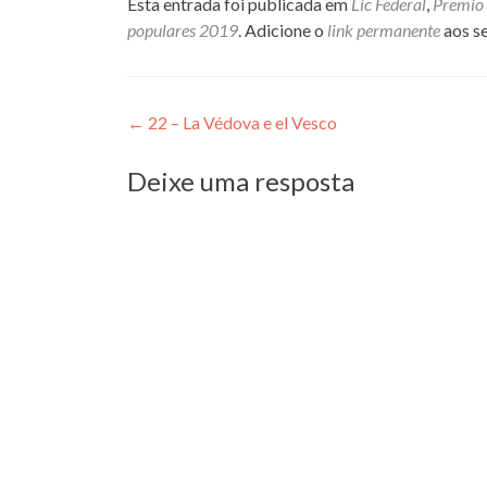
Esta entrada foi publicada em
Lic Federal
,
Premio 
populares 2019
. Adicione o
link permanente
aos se
Navegação
←
22 – La Védova e el Vesco
de
Deixe uma resposta
Post