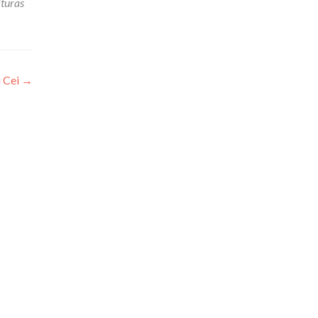
lturas
i Cei
→