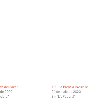
cia del Saco¹
10 – La Parpaia Invisìbile
l de 2020
24 de maio de 2020
ederal"
Em "Lic Federal"