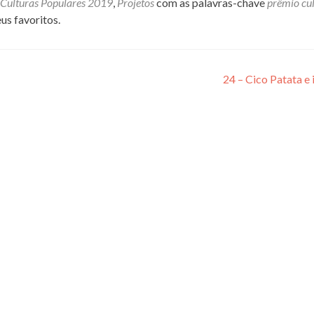
Culturas Populares 2019
,
Projetos
com as palavras-chave
prêmio cu
us favoritos.
24 – Cico Patata e 