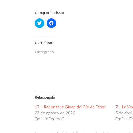
Compartilhe isso:
Clique
Clique
para
para
compartilhar
compartilhar
no
no
Twitter(abre
Facebook(abre
em
em
Curtir isso:
nova
nova
janela)
janela)
Carregando...
Relacionado
17 – Rapunzel e Gioan del Pié de Fasoi
7 – La Vè
23 de agosto de 2020
5 de abri
Em "Lic Federal"
Em "Lic F