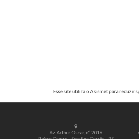
Esse site utiliza o Akismet para reduzir 
Av. Arthur Oscar, nº 2016
Bairro Centro - Serafina Corrêa - RS