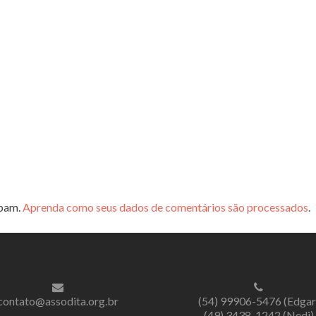
spam.
Aprenda como seus dados de comentários são processados
.
contato@assodita.org.br
(54) 99906-5476 (Edgar
(49) 3438-1242 (Nedi)