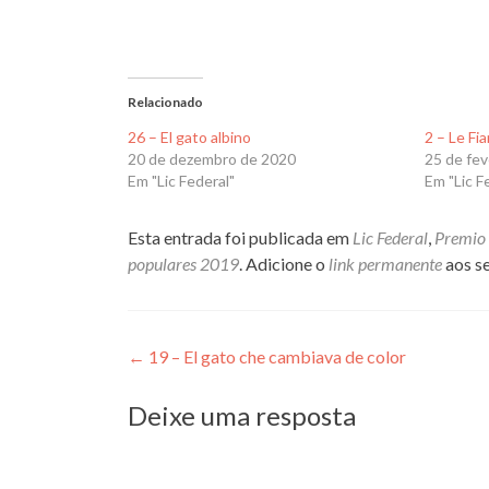
Relacionado
26 – El gato albino
2 – Le Fi
20 de dezembro de 2020
25 de fev
Em "Lic Federal"
Em "Lic F
Esta entrada foi publicada em
Lic Federal
,
Premio 
populares 2019
. Adicione o
link permanente
aos se
Navegação
←
19 – El gato che cambiava de color
de
Deixe uma resposta
Post