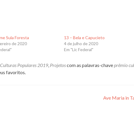
ame Sula Foresta
13 – Bela e Capucieto
ereiro de 2020
4 de julho de 2020
ederal"
Em "Lic Federal"
Culturas Populares 2019
,
Projetos
com as palavras-chave
prêmio cu
us favoritos.
Ave Maria in T