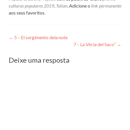
culturas populares 2019
,
Talian
. Adicione o
link permanente
aos seus favoritos.
Navegação
←
5 – El sorgimento dela note
7 – La Vècia del Saco¹
→
de
Post
Deixe uma resposta