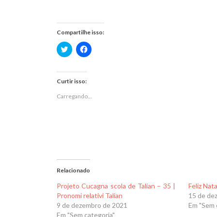
Compartilhe isso:
Clique
Clique
para
para
compartilhar
compartilhar
no
no
Twitter(abre
Facebook(abre
em
em
Curtir isso:
nova
nova
janela)
janela)
Carregando...
Relacionado
Projeto Cucagna scola de Talian – 35 |
Feliz Nat
Pronomi relativi Talian
15 de de
9 de dezembro de 2021
Em "Sem 
Em "Sem categoria"