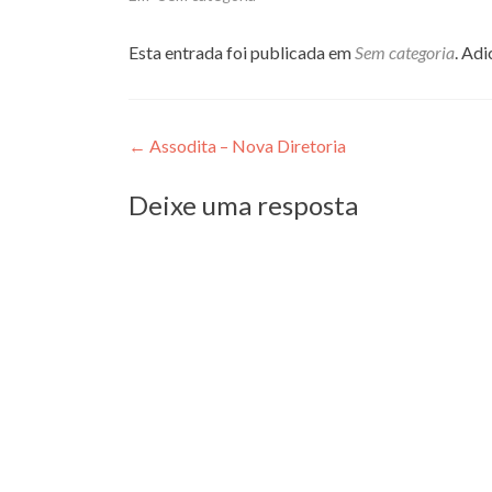
Esta entrada foi publicada em
Sem categoria
. Ad
Navegação
←
Assodita – Nova Diretoria
de
Deixe uma resposta
Post