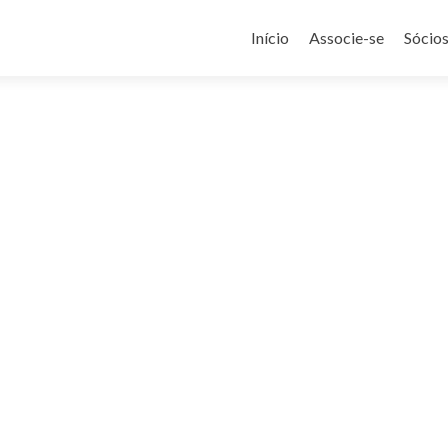
Pular
para
Início
Associe-se
Sócio
o
conteúdo