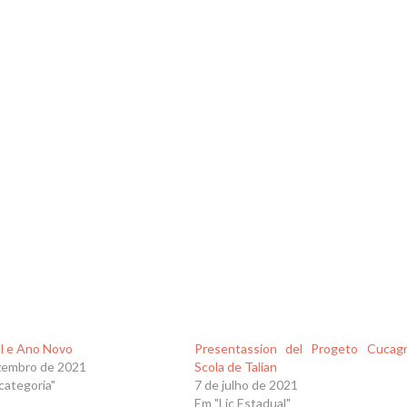
al e Ano Novo
Presentassion del Progeto Cucag
zembro de 2021
Scola de Talian
categoria"
7 de julho de 2021
Em "Lic Estadual"