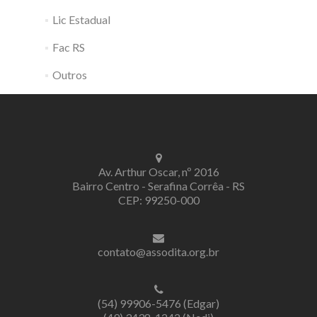
Lic Estadual
Fac RS
Outros
Av. Arthur Oscar, nº 2016
Bairro Centro - Serafina Corrêa - RS
CEP: 99250-000
contato@assodita.org.br
(54) 99906-5476 (Edgar)